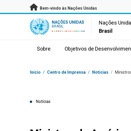
Saltar para conteúdo principal
Bem-vindo às Nações Unidas
UN Logo
Nações Unid
NAÇÕES UNIDAS
BRASIL
Brasil
Sobre
Objetivos de Desenvolvimen
Navegação
Início
/
Centro de Imprensa
/
Notícias
/
Ministro
Notícias