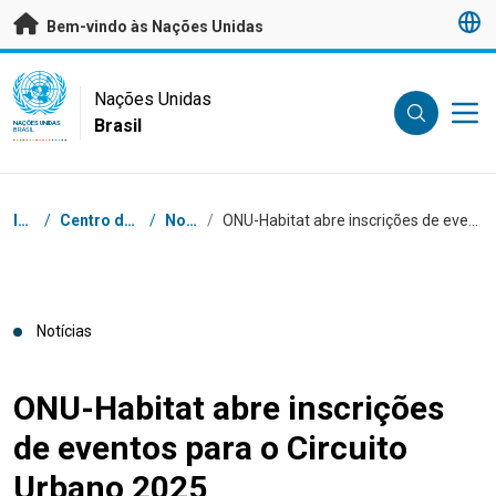
Saltar para conteúdo principal
Bem-vindo às Nações Unidas
UN Logo
Nações Unidas
Brasil
NAÇÕES UNIDAS
BRASIL
Navegação
Início
/
Centro de Imprensa
/
Notícias
/
ONU-Habitat abre inscrições de eventos para o Circuito Urbano 2025
Notícias
ONU-Habitat abre inscrições
de eventos para o Circuito
Urbano 2025