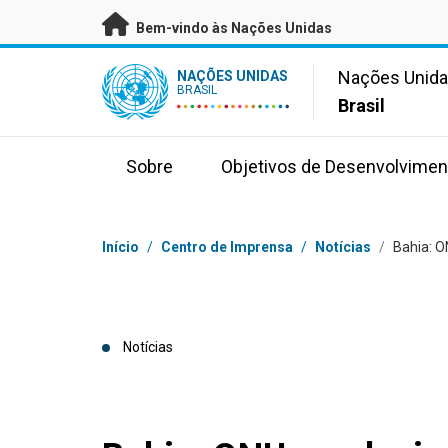
Saltar para conteúdo principal
Bem-vindo às Nações Unidas
UN Logo
Nações Unid
NAÇÕES UNIDAS
BRASIL
Brasil
Sobre
Objetivos de Desenvolvimen
Navegação
Início
/
Centro de Imprensa
/
Notícias
/
Bahia: O
Notícias