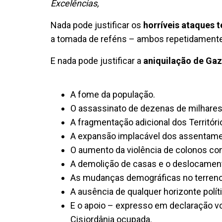
Excelências,
Nada pode justificar os
horríveis ataques 
a tomada de reféns – ambos repetidament
E nada pode justificar a
aniquilação de Ga
A fome da população.
O assassinato de dezenas de milhares 
A fragmentação adicional dos Territór
A expansão implacável dos assentame
O aumento da violência de colonos con
A demolição de casas e o deslocamen
As mudanças demográficas no terreno
A ausência de qualquer horizonte políti
E o apoio – expresso em declaração 
Cisjordânia ocupada.