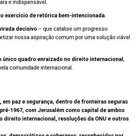
ara e indispensável.
ro exercício de retórica bem-intencionada
.
virada decisivo
– que catalise um progresso
cretizar nossa aspiração comum por uma solução viável
o único quadro enraizado no direito internacional
,
ela comunidade internacional.
o, em paz e segurança, dentro de fronteiras seguras
s pré-1967, com Jerusalém como capital de ambos
direito internacional, resoluções da ONU e outros
uos, democráticos e soberanos, reconhecidos por