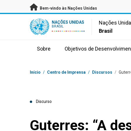
Saltar para conteúdo principal
Bem-vindo às Nações Unidas
UN Logo
Nações Unid
NAÇÕES UNIDAS
BRASIL
Brasil
Sobre
Objetivos de Desenvolvimen
Navegação
Início
/
Centro de Imprensa
/
Discursos
/
Guterr
Discurso
Guterres: “A de