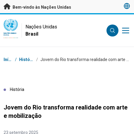
Saltar para conteúdo principal
Bem-vindo às Nações Unidas
UN Logo
Nações Unidas
Brasil
NAÇÕES UNIDAS
BRASIL
Navegação
Início
/
Histórias
/
Jovem do Rio transforma realidade com arte e mobilização
História
Jovem do Rio transforma realidade com arte
e mobilização
23 setembro 2025