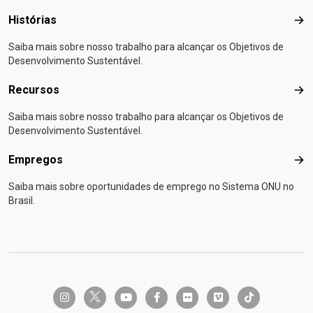
Histórias
Hist
Saiba mais sobre nosso trabalho para alcançar os Objetivos de
Desenvolvimento Sustentável.
Recursos
Rec
Saiba mais sobre nosso trabalho para alcançar os Objetivos de
Desenvolvimento Sustentável.
Empregos
Emp
Saiba mais sobre oportunidades de emprego no Sistema ONU no
Brasil.
twitter-x
instagram
youtube
facebook-f
flickr
vimeo
tiktok