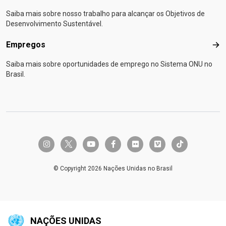
Saiba mais sobre nosso trabalho para alcançar os Objetivos de
Desenvolvimento Sustentável.
Empregos
Emp
Saiba mais sobre oportunidades de emprego no Sistema ONU no
Brasil.
twitter-x
instagram
youtube
facebook-f
flickr
vimeo
tiktok
© Copyright 2026 Nações Unidas no Brasil
NAÇÕES UNIDAS