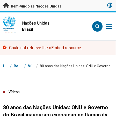
Saltar para conteúdo principal
Bem-vindo às Nações Unidas
UN Logo
Nações Unidas
Brasil
NAÇÕES UNIDAS
BRASIL
Error message
Could not retrieve the oEmbed resource.
Navegação
Início
/
Recursos
/
Vídeos
/
80 anos das Nações Unidas: ONU e Governo do Brasil inauguram exposição no Itamaraty
Vídeos
80 anos das Nações Unidas: ONU e Governo
do Brasil inauguram exposição no Itamaraty