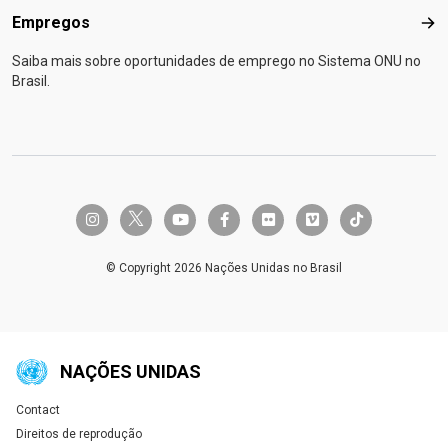
Empregos
Emp
Saiba mais sobre oportunidades de emprego no Sistema ONU no
Brasil.
twitter-x
instagram
youtube
facebook-f
flickr
vimeo
tiktok
© Copyright 2026 Nações Unidas no Brasil
NAÇÕES UNIDAS
Contact
Global U.N. menu
Direitos de reprodução