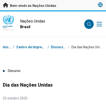
Saltar para conteúdo principal
Bem-vindo às Nações Unidas
UN Logo
Nações Unidas
Brasil
NAÇÕES UNIDAS
BRASIL
Navegação
Início
/
Centro de Imprensa
/
Discursos
/
Dia das Nações Unidas
Discurso
Dia das Nações Unidas
23 outubro 2025