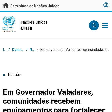
Saltar para conteúdo principal
Bem-vindo às Nações Unidas
UN Logo
Nações Unidas
Brasil
NAÇÕES UNIDAS
BRASIL
Navegação
Início
/
Centro de Imprensa
/
Notícias
/
Em Governador Valadares, comunidades recebem equipamentos para fortalecer agricultura, pesca e projetos sociais
Notícias
Em Governador Valadares,
comunidades recebem
equipamentos para fortalecer