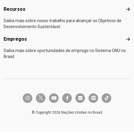
Recursos
Rec
Saiba mais sobre nosso trabalho para alcançar os Objetivos de
Desenvolvimento Sustentável.
Empregos
Emp
Saiba mais sobre oportunidades de emprego no Sistema ONU no
Brasil.
twitter-x
instagram
youtube
facebook-f
flickr
vimeo
tiktok
© Copyright 2026 Nações Unidas no Brasil