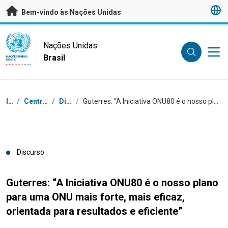
Saltar para conteúdo principal
Bem-vindo às Nações Unidas
UN Logo
Nações Unidas
Brasil
NAÇÕES UNIDAS
BRASIL
Navegação
Início
/
Centro de Imprensa
/
Discursos
/
Guterres: “A Iniciativa ONU80 é o nosso plano para uma ONU mais forte, mais eficaz, orientada para resultados e eficiente”
Discurso
Guterres: “A Iniciativa ONU80 é o nosso plano
para uma ONU mais forte, mais eficaz,
orientada para resultados e eficiente”