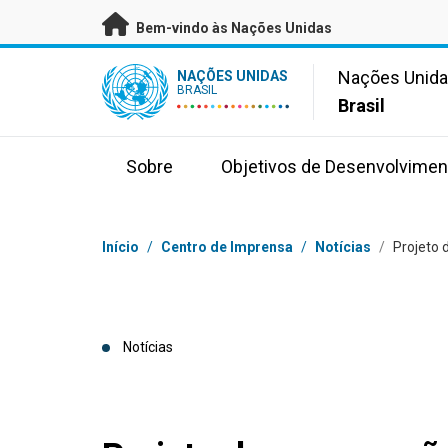
Saltar para conteúdo principal
Bem-vindo às Nações Unidas
UN Logo
Nações Unid
NAÇÕES UNIDAS
BRASIL
Brasil
Sobre
Objetivos de Desenvolvimen
Navegação
Início
/
Centro de Imprensa
/
Notícias
/
Projeto
Notícias