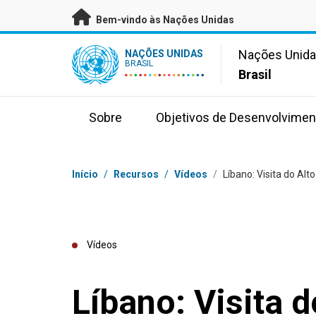
Saltar para conteúdo principal
Bem-vindo às Nações Unidas
UN Logo
Nações Unid
NAÇÕES UNIDAS
BRASIL
Brasil
Sobre
Objetivos de Desenvolvimen
Navegação
Início
/
Recursos
/
Vídeos
/
Líbano: Visita do Al
Vídeos
Líbano: Visita d