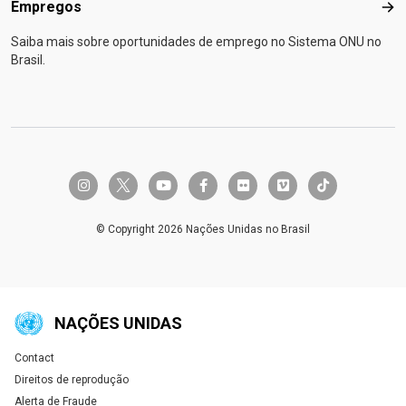
Empregos
Emp
Saiba mais sobre oportunidades de emprego no Sistema ONU no
Brasil.
twitter-x
instagram
youtube
facebook-f
flickr
vimeo
tiktok
© Copyright 2026 Nações Unidas no Brasil
NAÇÕES UNIDAS
Contact
Global U.N. menu
Direitos de reprodução
Alerta de Fraude