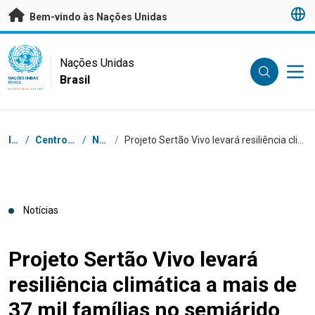
Saltar para conteúdo principal
Bem-vindo às Nações Unidas
UN Logo
Nações Unidas
Brasil
NAÇÕES UNIDAS
BRASIL
Navegação
Início
/
Centro de Imprensa
/
Notícias
/
Projeto Sertão Vivo levará resiliência climática a mais de 37 mil famílias no semiárido do Piauí
Notícias
Projeto Sertão Vivo levará
resiliência climática a mais de
37 mil famílias no semiárido