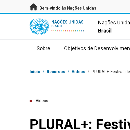
Saltar para conteúdo principal
Bem-vindo às Nações Unidas
UN Logo
Nações Unid
NAÇÕES UNIDAS
BRASIL
Brasil
Sobre
Objetivos de Desenvolvimen
Navegação
Início
/
Recursos
/
Vídeos
/
PLURAL+: Festival de
Vídeos
PLURAL+: Festiv