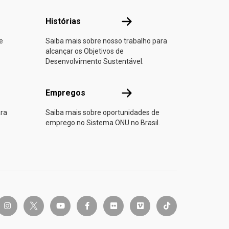
 parte
Histórias
Histórias
e
Saiba mais sobre nosso trabalho para
alcançar os Objetivos de
Desenvolvimento Sustentável.
Empregos
Empregos
ara
Saiba mais sobre oportunidades de
emprego no Sistema ONU no Brasil.
twitter-x
instagram
youtube
facebook-f
flickr
vimeo
tiktok