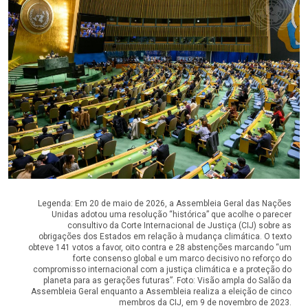
Legenda: Em 20 de maio de 2026, a Assembleia Geral das Nações
Unidas adotou uma resolução “histórica” que acolhe o parecer
consultivo da Corte Internacional de Justiça (CIJ) sobre as
obrigações dos Estados em relação à mudança climática. O texto
obteve 141 votos a favor, oito contra e 28 abstenções marcando “um
forte consenso global e um marco decisivo no reforço do
compromisso internacional com a justiça climática e a proteção do
planeta para as gerações futuras”. Foto: Visão ampla do Salão da
Assembleia Geral enquanto a Assembleia realiza a eleição de cinco
membros da CIJ, em 9 de novembro de 2023.