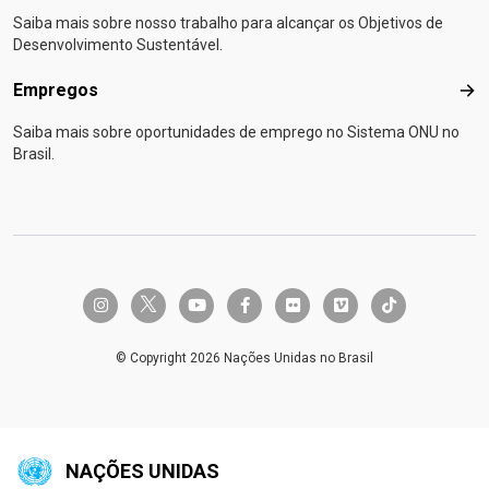
Saiba mais sobre nosso trabalho para alcançar os Objetivos de
Desenvolvimento Sustentável.
Empregos
Emp
Saiba mais sobre oportunidades de emprego no Sistema ONU no
Brasil.
twitter-x
instagram
youtube
facebook-f
flickr
vimeo
tiktok
© Copyright 2026 Nações Unidas no Brasil
NAÇÕES UNIDAS