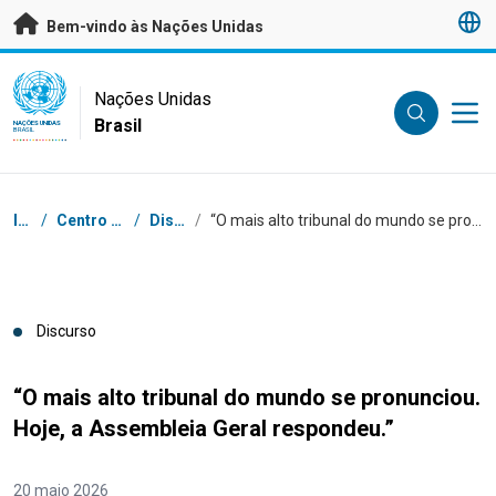
Saltar para conteúdo principal
Bem-vindo às Nações Unidas
UN Logo
Nações Unidas
Brasil
NAÇÕES UNIDAS
BRASIL
Navegação
Início
/
Centro de Imprensa
/
Discursos
/
“O mais alto tribunal do mundo se pronunciou. Hoje, a Assembleia Geral respondeu.”
Discurso
“O mais alto tribunal do mundo se pronunciou.
Hoje, a Assembleia Geral respondeu.”
20 maio 2026