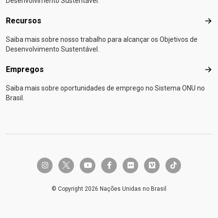
Desenvolvimento Sustentável.
Recursos
Rec
Saiba mais sobre nosso trabalho para alcançar os Objetivos de
Desenvolvimento Sustentável.
Empregos
Emp
Saiba mais sobre oportunidades de emprego no Sistema ONU no
Brasil.
twitter-x
instagram
youtube
facebook-f
flickr
vimeo
tiktok
© Copyright 2026 Nações Unidas no Brasil