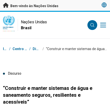
Saltar para conteúdo principal
Bem-vindo às Nações Unidas
UN Logo
Nações Unidas
Brasil
NAÇÕES UNIDAS
BRASIL
Navegação
Início
/
Centro de Imprensa
/
Discursos
/
“Construir e manter sistemas de água e saneamento seguros, resilientes e acessíveis”
Discurso
“Construir e manter sistemas de água e
saneamento seguros, resilientes e
acessíveis”