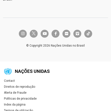
twitter-x
instagram
youtube
facebook-f
flickr
vimeo
tiktok
© Copyright 2026 Nações Unidas no Brasil
NAÇÕES UNIDAS
Contact
Global U.N. menu
Direitos de reprodução
Alerta de Fraude
Políticas de privacidade
Index da página
Termos de utilização