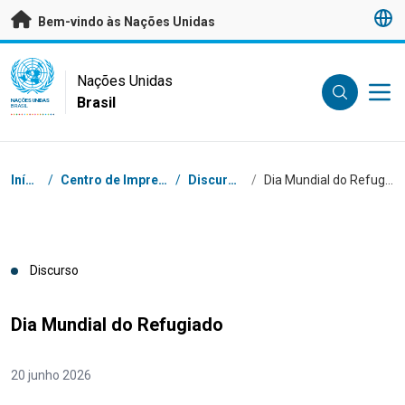
Saltar para conteúdo principal
Bem-vindo às Nações Unidas
UN Logo
Nações Unidas
Brasil
NAÇÕES UNIDAS
BRASIL
Navegação
Início
/
Centro de Imprensa
/
Discursos
/
Dia Mundial do Refugiado
Discurso
Dia Mundial do Refugiado
20 junho 2026