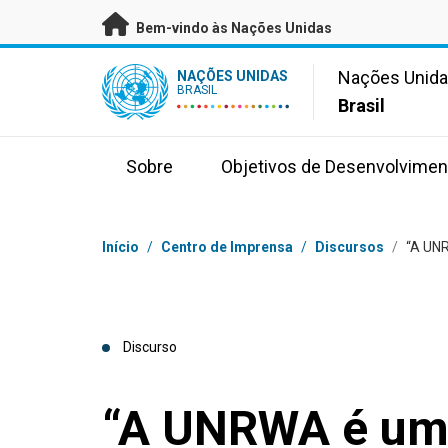
Saltar para conteúdo principal
Bem-vindo às Nações Unidas
UN Logo
Nações Unid
NAÇÕES UNIDAS
BRASIL
Brasil
Sobre
Objetivos de Desenvolvimen
Navegação
Início
/
Centro de Imprensa
/
Discursos
/
“A UNR
Discurso
“A UNRWA é um