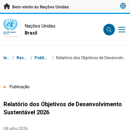
Saltar para conteúdo principal
Bem-vindo às Nações Unidas
UN Logo
Nações Unidas
Brasil
NAÇÕES UNIDAS
BRASIL
Navegação
Início
/
Recursos
/
Publicações
/
Relatório dos Objetivos de Desenvolvimento Sustentável 2026
Publicação
Relatório dos Objetivos de Desenvolvimento
Sustentável 2026
08 julho 2026