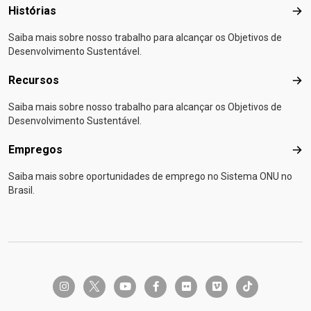
Histórias
Hist
Saiba mais sobre nosso trabalho para alcançar os Objetivos de
Desenvolvimento Sustentável.
Recursos
Rec
Saiba mais sobre nosso trabalho para alcançar os Objetivos de
Desenvolvimento Sustentável.
Empregos
Emp
Saiba mais sobre oportunidades de emprego no Sistema ONU no
Brasil.
twitter-x
instagram
youtube
facebook-f
flickr
vimeo
tiktok