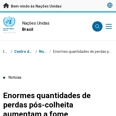
Saltar para conteúdo principal
Bem-vindo às Nações Unidas
UN Logo
Nações Unidas
Brasil
NAÇÕES UNIDAS
BRASIL
Navegação
Início
/
Centro de Imprensa
/
Notícias
/
Enormes quantidades de perdas pós-colheita aumentam a fome
Notícias
Enormes quantidades de
perdas pós-colheita
aumentam a fome