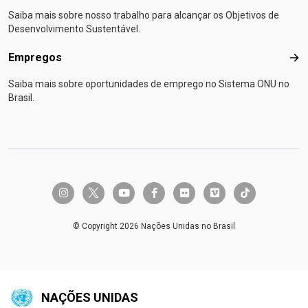
Saiba mais sobre nosso trabalho para alcançar os Objetivos de
Desenvolvimento Sustentável.
Empregos
Emp
Saiba mais sobre oportunidades de emprego no Sistema ONU no
Brasil.
twitter-x
instagram
youtube
facebook-f
flickr
vimeo
tiktok
© Copyright 2026 Nações Unidas no Brasil
NAÇÕES UNIDAS