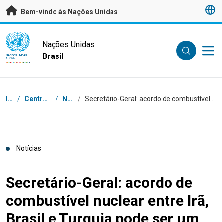
Saltar para conteúdo principal
Bem-vindo às Nações Unidas
UN Logo
Nações Unidas
Brasil
NAÇÕES UNIDAS
BRASIL
Navegação
Início
/
Centro de Imprensa
/
Notícias
/
Secretário-Geral: acordo de combustível nuclear entre Irã, Brasil e Turquia pode ser um passo positivo
Notícias
Secretário-Geral: acordo de
combustível nuclear entre Irã,
Brasil e Turquia pode ser um