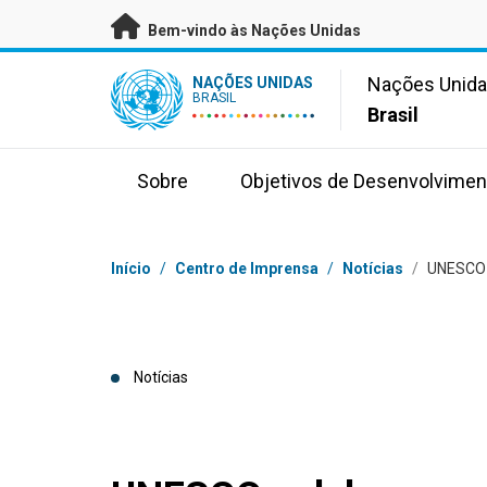
Saltar para conteúdo principal
Bem-vindo às Nações Unidas
UN Logo
Nações Unid
NAÇÕES UNIDAS
BRASIL
Brasil
Sobre
Objetivos de Desenvolvimen
Navegação
Início
/
Centro de Imprensa
/
Notícias
/
UNESCO 
Notícias