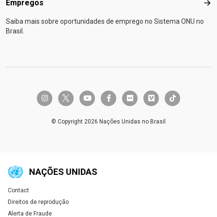
Empregos
Emp
Saiba mais sobre oportunidades de emprego no Sistema ONU no
Brasil.
twitter-x
instagram
youtube
facebook-f
flickr
vimeo
tiktok
© Copyright 2026 Nações Unidas no Brasil
NAÇÕES UNIDAS
Contact
Global U.N. menu
Direitos de reprodução
Alerta de Fraude