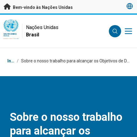
Saltar para conteúdo principal
Bem-vindo às Nações Unidas
UN Logo
Nações Unidas
Brasil
NAÇÕES UNIDAS
BRASIL
Navegação
Início
/
Sobre o nosso trabalho para alcançar os Objetivos de Desenvolvimento Sustentável no Brasil
Sobre o nosso trabalho
para alcançar os