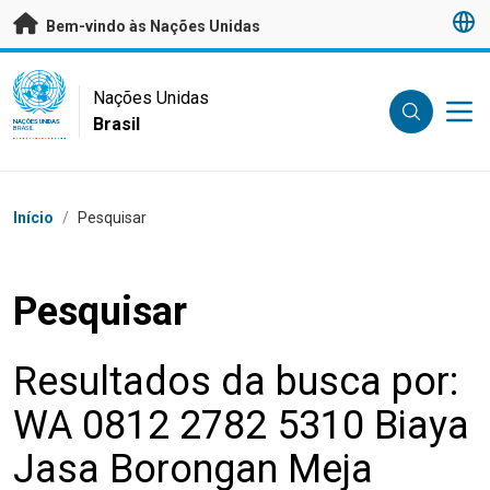
Saltar para conteúdo principal
Bem-vindo às Nações Unidas
UN Logo
Nações Unidas
Brasil
NAÇÕES UNIDAS
BRASIL
Navegação
Início
/
Pesquisar
Pesquisar
Resultados da busca por:
WA 0812 2782 5310 Biaya
Jasa Borongan Meja