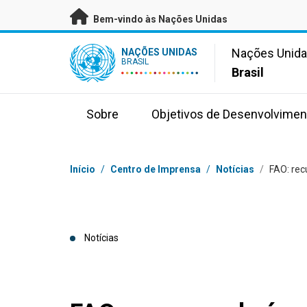
Saltar para conteúdo principal
Bem-vindo às Nações Unidas
UN Logo
Nações Unid
NAÇÕES UNIDAS
BRASIL
Brasil
Sobre
Objetivos de Desenvolvimen
Navegação
Início
/
Centro de Imprensa
/
Notícias
/
FAO: rec
Notícias