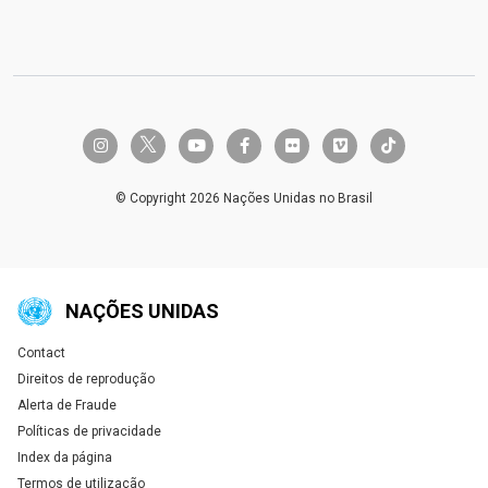
twitter-x
instagram
youtube
facebook-f
flickr
vimeo
tiktok
© Copyright 2026 Nações Unidas no Brasil
NAÇÕES UNIDAS
Contact
Global U.N. menu
Direitos de reprodução
Alerta de Fraude
Políticas de privacidade
Index da página
Termos de utilização