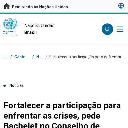
Saltar para conteúdo principal
Bem-vindo às Nações Unidas
UN Logo
Nações Unidas
Brasil
NAÇÕES UNIDAS
BRASIL
Navegação
Início
/
Centro de Imprensa
/
Notícias
/
Fortalecer a participação para enfrentar as crises, pede Bachelet no Conselho de Direitos Humanos
Notícias
Fortalecer a participação para
enfrentar as crises, pede
Bachelet no Conselho de