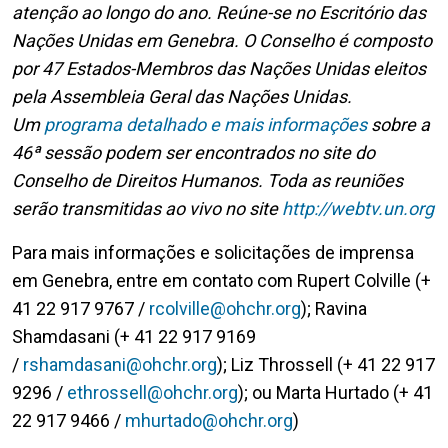
atenção ao longo do ano. Reúne-se no Escritório das
Nações Unidas em Genebra. O Conselho é composto
por 47 Estados-Membros das Nações Unidas eleitos
pela Assembleia Geral das Nações Unidas.
Um
programa detalhado e mais informações
sobre a
46ª sessão podem ser encontrados no site do
Conselho de Direitos Humanos. Toda as reuniões
serão transmitidas ao vivo no site
http://webtv.un.org
Para mais informações e solicitações de imprensa
em Genebra, entre em contato com Rupert Colville (+
41 22 917 9767 /
rcolville@ohchr.org
); Ravina
Shamdasani (+ 41 22 917 9169
/
rshamdasani@ohchr.org
); Liz Throssell (+ 41 22 917
9296 /
ethrossell@ohchr.org
); ou Marta Hurtado (+ 41
22 917 9466 /
mhurtado@ohchr.org
)