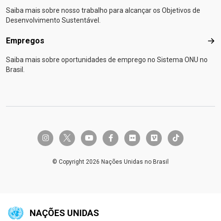
Saiba mais sobre nosso trabalho para alcançar os Objetivos de
Desenvolvimento Sustentável.
Empregos
Emp
Saiba mais sobre oportunidades de emprego no Sistema ONU no
Brasil.
twitter-x
instagram
youtube
facebook-f
flickr
vimeo
tiktok
© Copyright 2026 Nações Unidas no Brasil
NAÇÕES UNIDAS