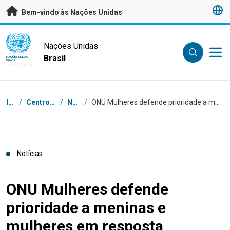
Saltar para conteúdo principal
Bem-vindo às Nações Unidas
UN Logo
Nações Unidas
Brasil
NAÇÕES UNIDAS
BRASIL
Navegação
Início
/
Centro de Imprensa
/
Notícias
/
ONU Mulheres defende prioridade a meninas e mulheres em resposta humanitária no Brasil
Notícias
ONU Mulheres defende
prioridade a meninas e
mulheres em resposta