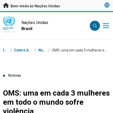
Saltar para conteúdo principal
Bem-vindo às Nações Unidas
UN Logo
Nações Unidas
Brasil
NAÇÕES UNIDAS
BRASIL
Navegação
Início
/
Centro de Imprensa
/
Notícias
/
OMS: uma em cada 3 mulheres em todo o mundo sofre violência
Notícias
OMS: uma em cada 3 mulheres
em todo o mundo sofre
violência