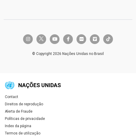
twitter-x
instagram
youtube
facebook-f
flickr
vimeo
tiktok
© Copyright 2026 Nações Unidas no Brasil
NAÇÕES UNIDAS
Contact
Global U.N. menu
Direitos de reprodução
Alerta de Fraude
Políticas de privacidade
Index da página
Termos de utilização