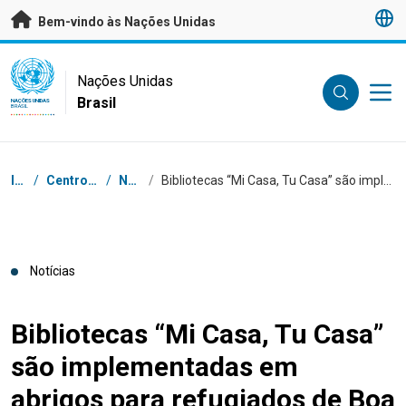
Saltar para conteúdo principal
Bem-vindo às Nações Unidas
UN Logo
Nações Unidas
Brasil
NAÇÕES UNIDAS
BRASIL
Navegação
Início
/
Centro de Imprensa
/
Notícias
/
Bibliotecas “Mi Casa, Tu Casa” são implementadas em abrigos para refugiados de Boa Vista
Notícias
Bibliotecas “Mi Casa, Tu Casa”
são implementadas em
abrigos para refugiados de Boa