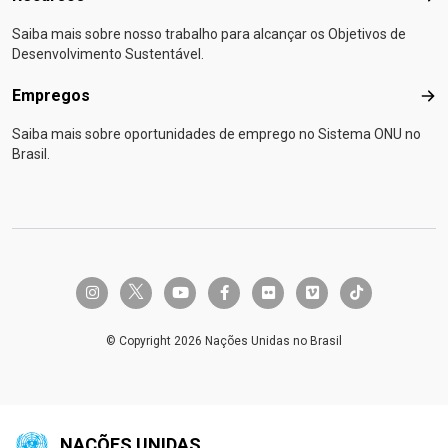
Saiba mais sobre nosso trabalho para alcançar os Objetivos de
Desenvolvimento Sustentável.
Empregos
Emp
Saiba mais sobre oportunidades de emprego no Sistema ONU no
Brasil.
twitter-x
instagram
youtube
facebook-f
flickr
vimeo
tiktok
© Copyright 2026 Nações Unidas no Brasil
NAÇÕES UNIDAS