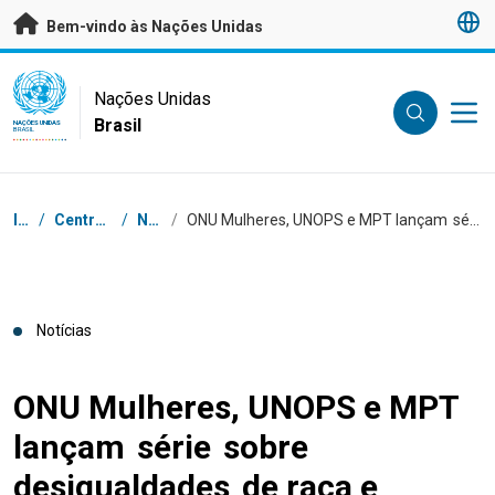
Saltar para conteúdo principal
Bem-vindo às Nações Unidas
UN Logo
Nações Unidas
Brasil
NAÇÕES UNIDAS
BRASIL
Navegação
Início
/
Centro de Imprensa
/
Notícias
/
ONU Mulheres, UNOPS e MPT lançam série sobre desigualdades de raça e gênero no mundo do trabalho
Notícias
ONU Mulheres, UNOPS e MPT
lançam série sobre
desigualdades de raça e