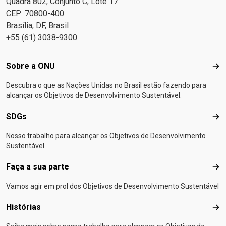
Quadra 802, Conjunto C, Lote 17
CEP: 70800-400
Brasília, DF, Brasil
+55 (61) 3038-9300
Footer menu
Sobre a ONU
Sob
Descubra o que as Nações Unidas no Brasil estão fazendo para
alcançar os Objetivos de Desenvolvimento Sustentável.
SDGs
SD
Nosso trabalho para alcançar os Objetivos de Desenvolvimento
Sustentável.
Faça a sua parte
Faça
Vamos agir em prol dos Objetivos de Desenvolvimento Sustentável
Histórias
Hist