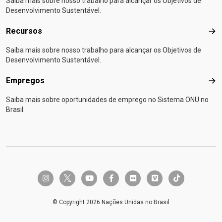
Saiba mais sobre nosso trabalho para alcançar os Objetivos de
Desenvolvimento Sustentável.
Recursos
Rec
Saiba mais sobre nosso trabalho para alcançar os Objetivos de
Desenvolvimento Sustentável.
Empregos
Emp
Saiba mais sobre oportunidades de emprego no Sistema ONU no
Brasil.
twitter-x
instagram
youtube
facebook-f
flickr
vimeo
tiktok
© Copyright 2026 Nações Unidas no Brasil