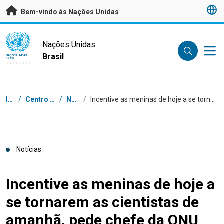
Saltar para conteúdo principal
Bem-vindo às Nações Unidas
UN Logo
Nações Unidas
Brasil
NAÇÕES UNIDAS
BRASIL
Navegação
Início
/
Centro de Imprensa
/
Notícias
/
Incentive as meninas de hoje a se tornarem as cientistas de amanhã, pede chefe da ONU
Notícias
Incentive as meninas de hoje a
se tornarem as cientistas de
amanhã, pede chefe da ONU