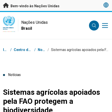
Saltar para conteúdo principal
Bem-vindo às Nações Unidas
UN Logo
Nações Unidas
Brasil
NAÇÕES UNIDAS
BRASIL
Navegação
Início
/
Centro de Imprensa
/
Notícias
/
Sistemas agrícolas apoiados pela FAO protegem a biodiversidade
Notícias
Sistemas agrícolas apoiados
pela FAO protegem a
biodiversidade