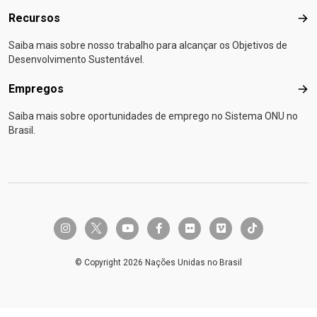
Recursos
Rec
Saiba mais sobre nosso trabalho para alcançar os Objetivos de
Desenvolvimento Sustentável.
Empregos
Emp
Saiba mais sobre oportunidades de emprego no Sistema ONU no
Brasil.
twitter-x
instagram
youtube
facebook-f
flickr
vimeo
tiktok
© Copyright 2026 Nações Unidas no Brasil