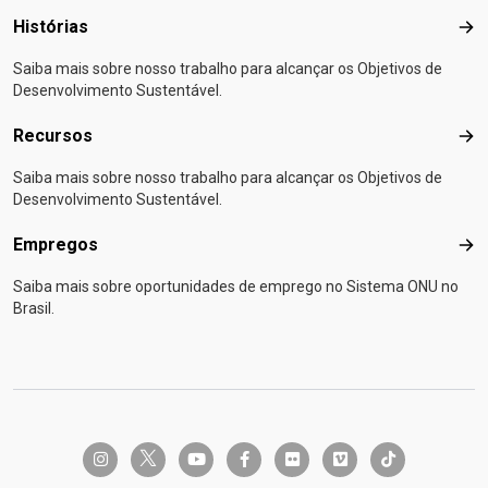
Histórias
Hist
Saiba mais sobre nosso trabalho para alcançar os Objetivos de
Desenvolvimento Sustentável.
Recursos
Rec
Saiba mais sobre nosso trabalho para alcançar os Objetivos de
Desenvolvimento Sustentável.
Empregos
Emp
Saiba mais sobre oportunidades de emprego no Sistema ONU no
Brasil.
twitter-x
instagram
youtube
facebook-f
flickr
vimeo
tiktok