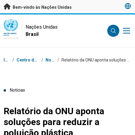
Saltar para conteúdo principal
Bem-vindo às Nações Unidas
UN Logo
Nações Unidas
Brasil
NAÇÕES UNIDAS
BRASIL
Navegação
Início
/
Centro de Imprensa
/
Notícias
/
Relatório da ONU aponta soluções para reduzir a poluição plástica
Notícias
Relatório da ONU aponta
soluções para reduzir a
poluição plástica