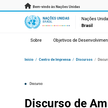
Saltar para conteúdo principal
Bem-vindo às Nações Unidas
UN Logo
Nações Unid
NAÇÕES UNIDAS
BRASIL
Brasil
Sobre
Objetivos de Desenvolvimen
Navegação
Início
/
Centro de Imprensa
/
Discursos
/
Discur
Discurso
Discurso de Am