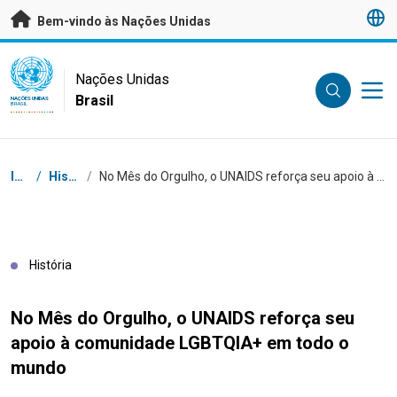
Saltar para conteúdo principal
Bem-vindo às Nações Unidas
UN Logo
Nações Unidas
Brasil
NAÇÕES UNIDAS
BRASIL
Navegação
Início
/
Histórias
/
No Mês do Orgulho, o UNAIDS reforça seu apoio à comunidade LGBTQIA+ em todo o mundo
História
No Mês do Orgulho, o UNAIDS reforça seu
apoio à comunidade LGBTQIA+ em todo o
mundo