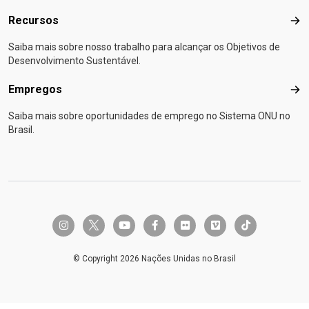
Recursos
Rec
Saiba mais sobre nosso trabalho para alcançar os Objetivos de
Desenvolvimento Sustentável.
Empregos
Emp
Saiba mais sobre oportunidades de emprego no Sistema ONU no
Brasil.
twitter-x
instagram
youtube
facebook-f
flickr
vimeo
tiktok
© Copyright 2026 Nações Unidas no Brasil