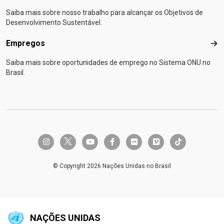
Saiba mais sobre nosso trabalho para alcançar os Objetivos de
Desenvolvimento Sustentável.
Empregos
Emp
Saiba mais sobre oportunidades de emprego no Sistema ONU no
Brasil.
twitter-x
instagram
youtube
facebook-f
flickr
vimeo
tiktok
© Copyright 2026 Nações Unidas no Brasil
NAÇÕES UNIDAS