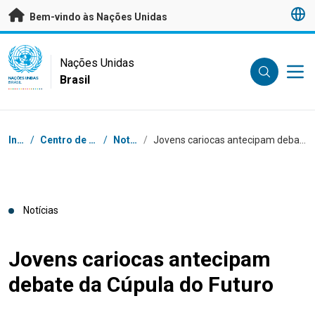
Saltar para conteúdo principal
Bem-vindo às Nações Unidas
UN Logo
Nações Unidas
Brasil
NAÇÕES UNIDAS
BRASIL
Navegação
Início
/
Centro de Imprensa
/
Notícias
/
Jovens cariocas antecipam debate da Cúpula do Futuro
Notícias
Jovens cariocas antecipam
debate da Cúpula do Futuro