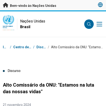
Saltar para conteúdo principal
Bem-vindo às Nações Unidas
UN Logo
Nações Unidas
Brasil
NAÇÕES UNIDAS
BRASIL
Navegação
Início
/
Centro de Imprensa
/
Discursos
/
Alto Comissário da ONU: "Estamos na luta das nossas vidas"
Discurso
Alto Comissário da ONU: "Estamos na luta
das nossas vidas"
21 novembro 2024