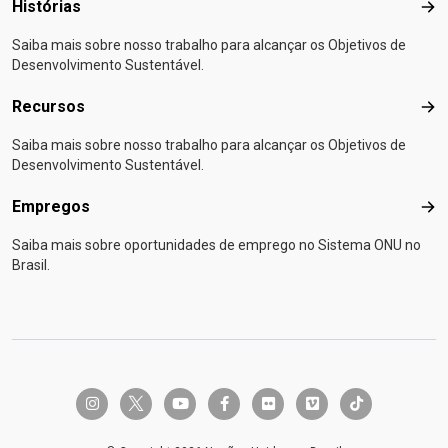
Histórias
Hist
Saiba mais sobre nosso trabalho para alcançar os Objetivos de
Desenvolvimento Sustentável.
Recursos
Rec
Saiba mais sobre nosso trabalho para alcançar os Objetivos de
Desenvolvimento Sustentável.
Empregos
Emp
Saiba mais sobre oportunidades de emprego no Sistema ONU no
Brasil.
twitter-x
instagram
youtube
facebook-f
flickr
vimeo
tiktok