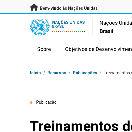
Saltar para conteúdo principal
Bem-vindo às Nações Unidas
UN Logo
Nações Unid
NAÇÕES UNIDAS
BRASIL
Brasil
Sobre
Objetivos de Desenvolvimen
Navegação
Início
/
Recursos
/
Publicações
/
Treinamentos d
Publicação
Treinamentos d