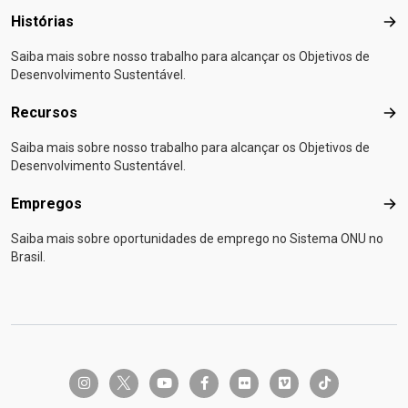
Histórias
Hist
Saiba mais sobre nosso trabalho para alcançar os Objetivos de
Desenvolvimento Sustentável.
Recursos
Rec
Saiba mais sobre nosso trabalho para alcançar os Objetivos de
Desenvolvimento Sustentável.
Empregos
Emp
Saiba mais sobre oportunidades de emprego no Sistema ONU no
Brasil.
twitter-x
instagram
youtube
facebook-f
flickr
vimeo
tiktok