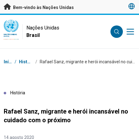
Saltar para conteúdo principal
Bem-vindo às Nações Unidas
UN Logo
Nações Unidas
Brasil
NAÇÕES UNIDAS
BRASIL
Navegação
Início
/
Histórias
/
Rafael Sanz, migrante e herói incansável no cuidado com o próximo
História
Rafael Sanz, migrante e herói incansável no
cuidado com o próximo
14 agosto 2020