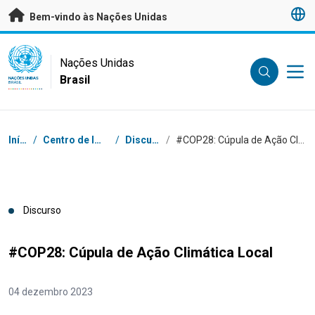
Saltar para conteúdo principal
Bem-vindo às Nações Unidas
UN Logo
Nações Unidas
Brasil
NAÇÕES UNIDAS
BRASIL
Navegação
Início
/
Centro de Imprensa
/
Discursos
/
#COP28: Cúpula de Ação Climática Local
Discurso
#COP28: Cúpula de Ação Climática Local
04 dezembro 2023