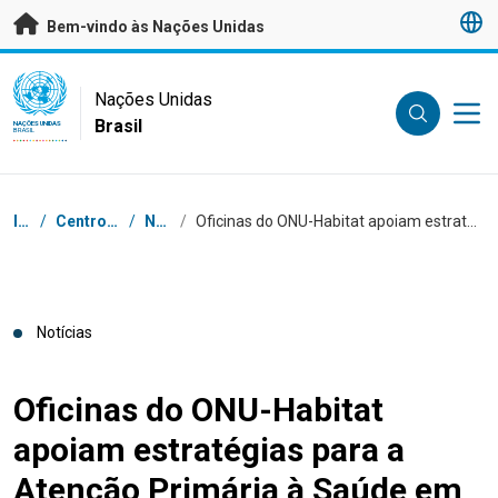
Saltar para conteúdo principal
Bem-vindo às Nações Unidas
UN Logo
Nações Unidas
Brasil
NAÇÕES UNIDAS
BRASIL
Navegação
Início
/
Centro de Imprensa
/
Notícias
/
Oficinas do ONU-Habitat apoiam estratégias para a Atenção Primária à Saúde em São Gonçalo
Notícias
Oficinas do ONU-Habitat
apoiam estratégias para a
Atenção Primária à Saúde em