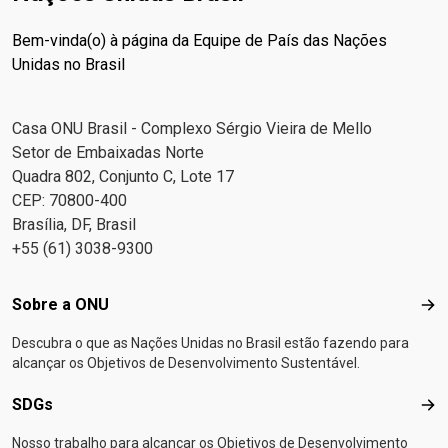
Bem-vinda(o) à página da Equipe de País das Nações
Unidas no Brasil
Casa ONU Brasil - Complexo Sérgio Vieira de Mello
Setor de Embaixadas Norte
Quadra 802, Conjunto C, Lote 17
CEP: 70800-400
Brasília, DF, Brasil
+55 (61) 3038-9300
Footer menu
Sobre a ONU
Sob
Descubra o que as Nações Unidas no Brasil estão fazendo para
alcançar os Objetivos de Desenvolvimento Sustentável.
SDGs
SD
Nosso trabalho para alcançar os Objetivos de Desenvolvimento