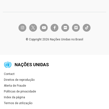
twitter-x
instagram
youtube
facebook-f
flickr
vimeo
tiktok
© Copyright 2026 Nações Unidas no Brasil
NAÇÕES UNIDAS
Contact
Global U.N. menu
Direitos de reprodução
Alerta de Fraude
Políticas de privacidade
Index da página
Termos de utilização