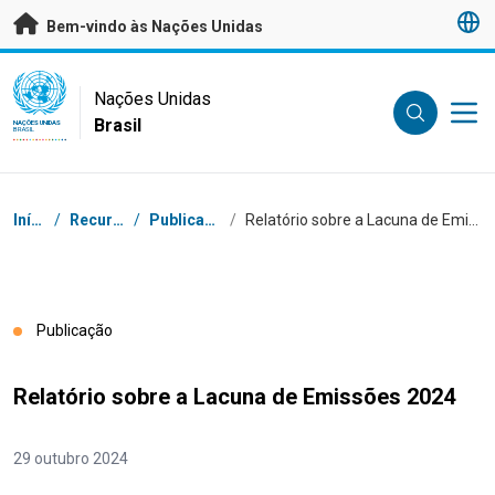
Saltar para conteúdo principal
Bem-vindo às Nações Unidas
UN Logo
Nações Unidas
Brasil
NAÇÕES UNIDAS
BRASIL
Navegação
Início
/
Recursos
/
Publicações
/
Relatório sobre a Lacuna de Emissões 2024
Publicação
Relatório sobre a Lacuna de Emissões 2024
29 outubro 2024